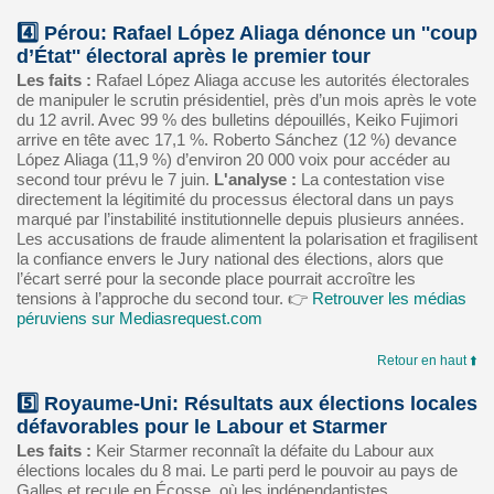
4️⃣ Pérou: Rafael López Aliaga dénonce un ''coup
d’État'' électoral après le premier tour
Les faits :
Rafael López Aliaga accuse les autorités électorales
de manipuler le scrutin présidentiel, près d’un mois après le vote
du 12 avril. Avec 99 % des bulletins dépouillés, Keiko Fujimori
arrive en tête avec 17,1 %. Roberto Sánchez (12 %) devance
López Aliaga (11,9 %) d’environ 20 000 voix pour accéder au
second tour prévu le 7 juin.
L'analyse :
La contestation vise
directement la légitimité du processus électoral dans un pays
marqué par l’instabilité institutionnelle depuis plusieurs années.
Les accusations de fraude alimentent la polarisation et fragilisent
la confiance envers le Jury national des élections, alors que
l’écart serré pour la seconde place pourrait accroître les
tensions à l’approche du second tour. 👉
Retrouver les médias
péruviens sur Mediasrequest.com
Retour en haut ⬆️
5️⃣ Royaume‑Uni: Résultats aux élections locales
défavorables pour le Labour et Starmer
Les faits :
Keir Starmer reconnaît la défaite du Labour aux
élections locales du 8 mai. Le parti perd le pouvoir au pays de
Galles et recule en Écosse, où les indépendantistes