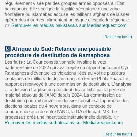
régulièrement visée par des groupes armés opposés à l’État
pakistanais. Elle souligne la fragilité sécuritaire d’une zone
frontalière où Islamabad accuse les talibans afghans de laisser
opérer des insurgés, alimentant un risque d’escalade régionale.
👉
Retrouver les médias pakistanais sur Mediasrequest.com
Retour en haut ⬆️
3️⃣ Afrique du Sud: Relance une possible
procédure de destitution de Ramaphosa
Les faits :
La Cour constitutionnelle invalide le vote
parlementaire de 2022 qui avait rejeté un rapport accusant Cyril
Ramaphosa d’éventuelles violations liées au vol de plusieurs
centaines de milliers de dollars dans sa ferme Phala Phala. Le
rapport est renvoyé à une commission de destitution.
L'analyse
:
La décision fragilise un président déjà affaibli par la perte de
majorité absolue de l’ANC depuis 2024. La commission de
destitution pourrait rouvrir un dossier sensible à l’approche des
élections locales du 4 novembre, dans un contexte de
concurrence accrue entre l’ANC, la DA et le parti MK. Le
processus crée une incertitude institutionnelle durable. 👉
Retrouver les médias sud-africains sur Mediasrequest.com
Retour en haut ⬆️