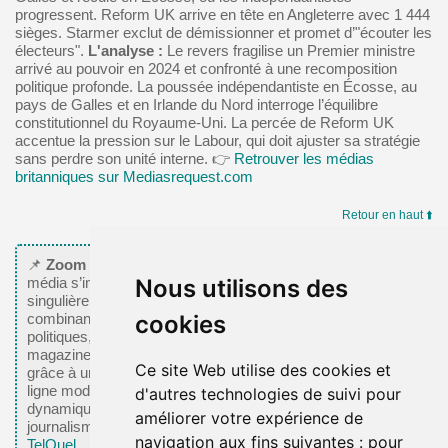
progressent. Reform UK arrive en tête en Angleterre avec 1 444
sièges. Starmer exclut de démissionner et promet d’"écouter les
électeurs".
L'analyse :
Le revers fragilise un Premier ministre
arrivé au pouvoir en 2024 et confronté à une recomposition
politique profonde. La poussée indépendantiste en Écosse, au
pays de Galles et en Irlande du Nord interroge l’équilibre
constitutionnel du Royaume-Uni. La percée de Reform UK
accentue la pression sur le Labour, qui doit ajuster sa stratégie
sans perdre son unité interne. 👉
Retrouver les médias
britanniques sur Mediasrequest.com
Retour en haut ⬆️
📌
Zoom sur le média de la semaine
Cette semaine, Zoom
Nous utilisons des
média s’intéresse à
TelQuel
. TelQuel occupe une place
singulière dans le paysage médiatique marocain en
cookies
combinant analyse, enquêtes et décryptage des enjeux
politiques, économiques et sociétaux. Fondé en 2001, le
magazine s’est imposé comme une référence francophone
Ce site Web utilise des cookies et
grâce à une approche éditoriale structurée et critique. Sa
ligne moderne, centrée sur la compréhension des
d'autres technologies de suivi pour
dynamiques nationales, en fait un acteur durable du
améliorer votre expérience de
journalisme d’analyse au Maroc. 🔗
En savoir plus sur
navigation aux fins suivantes :
pour
TelQuel