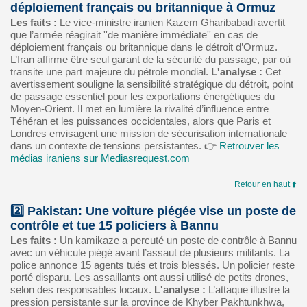
déploiement français ou britannique à Ormuz
Les faits :
Le vice‑ministre iranien Kazem Gharibabadi avertit
que l’armée réagirait ''de manière immédiate'' en cas de
déploiement français ou britannique dans le détroit d’Ormuz.
L’Iran affirme être seul garant de la sécurité du passage, par où
transite une part majeure du pétrole mondial.
L'analyse :
Cet
avertissement souligne la sensibilité stratégique du détroit, point
de passage essentiel pour les exportations énergétiques du
Moyen-Orient. Il met en lumière la rivalité d’influence entre
Téhéran et les puissances occidentales, alors que Paris et
Londres envisagent une mission de sécurisation internationale
dans un contexte de tensions persistantes. 👉
Retrouver les
médias iraniens sur Mediasrequest.com
Retour en haut ⬆️
2️⃣ Pakistan: Une voiture piégée vise un poste de
contrôle et tue 15 policiers à Bannu
Les faits :
Un kamikaze a percuté un poste de contrôle à Bannu
avec un véhicule piégé avant l’assaut de plusieurs militants. La
police annonce 15 agents tués et trois blessés. Un policier reste
porté disparu. Les assaillants ont aussi utilisé de petits drones,
selon des responsables locaux.
L'analyse :
L’attaque illustre la
pression persistante sur la province de Khyber Pakhtunkhwa,