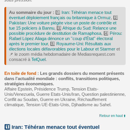
Au sommaire du jour :
1️⃣
Iran: Téhéran menace tout
éventuel déploiement français ou britannique à Ormuz
, 2️⃣
Pakistan: Une voiture piégée vise un poste de contrôle et
tue 15 policiers à Bannu
, 3️⃣
Afrique du Sud: Relance une
possible procédure de destitution de Ramaphosa
, 4️⃣
Pérou:
Rafael López Aliaga dénonce un ''coup d’État'' électoral
après le premier tour
, 5️⃣
Royaume‑Uni: Résultats aux
élections locales défavorables pour le Labour et Starmer
et
📌 le zoom média hebdomadaire de Mediasrequest.com
consacré à
TelQuel
.
En toile de fond
: Les grands dossiers du moment présents
dans l'actualité mondiale : conflits, transitions politiques,
stratégies économiques.
Affaire Epstein, Présidence Trump, Tension Etats-
Unis/Venezuela, Guerre Etats-Unis/Iran, Question palestinienne,
Conflit au Soudan, Guerre en Ukraine, Réchauffement
climatique, Tension UE-Etats-Unis, Djihadisme au Sahel.
Retour en haut ⬆️
1️⃣ Iran: Téhéran menace tout éventuel