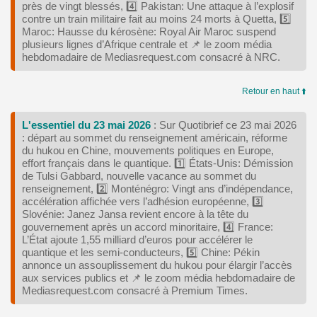
près de vingt blessés, 4️⃣ Pakistan: Une attaque à l’explosif
contre un train militaire fait au moins 24 morts à Quetta, 5️⃣
Maroc: Hausse du kérosène: Royal Air Maroc suspend
plusieurs lignes d’Afrique centrale et 📌 le zoom média
hebdomadaire de Mediasrequest.com consacré à NRC.
Retour en haut ⬆️
L'essentiel du 23 mai 2026
: Sur Quotibrief ce 23 mai 2026
: départ au sommet du renseignement américain, réforme
du hukou en Chine, mouvements politiques en Europe,
effort français dans le quantique. 1️⃣ États-Unis: Démission
de Tulsi Gabbard, nouvelle vacance au sommet du
renseignement, 2️⃣ Monténégro: Vingt ans d’indépendance,
accélération affichée vers l’adhésion européenne, 3️⃣
Slovénie: Janez Jansa revient encore à la tête du
gouvernement après un accord minoritaire, 4️⃣ France:
L’État ajoute 1,55 milliard d’euros pour accélérer le
quantique et les semi-conducteurs, 5️⃣ Chine: Pékin
annonce un assouplissement du hukou pour élargir l’accès
aux services publics et 📌 le zoom média hebdomadaire de
Mediasrequest.com consacré à Premium Times.