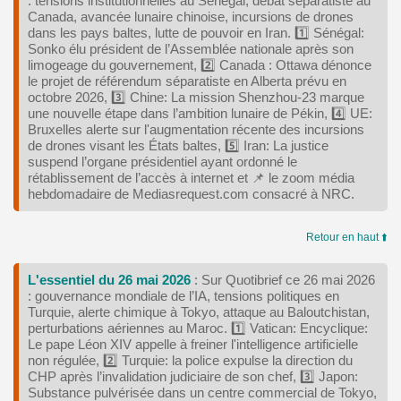
: tensions institutionnelles au Sénégal, débat séparatiste au
Canada, avancée lunaire chinoise, incursions de drones
dans les pays baltes, lutte de pouvoir en Iran. 1️⃣ Sénégal:
Sonko élu président de l’Assemblée nationale après son
limogeage du gouvernement, 2️⃣ Canada : Ottawa dénonce
le projet de référendum séparatiste en Alberta prévu en
octobre 2026, 3️⃣ Chine: La mission Shenzhou‑23 marque
une nouvelle étape dans l’ambition lunaire de Pékin, 4️⃣ UE:
Bruxelles alerte sur l'augmentation récente des incursions
de drones visant les États baltes, 5️⃣ Iran: La justice
suspend l’organe présidentiel ayant ordonné le
rétablissement de l’accès à internet et 📌 le zoom média
hebdomadaire de Mediasrequest.com consacré à NRC.
Retour en haut ⬆️
L'essentiel du 26 mai 2026
: Sur Quotibrief ce 26 mai 2026
: gouvernance mondiale de l’IA, tensions politiques en
Turquie, alerte chimique à Tokyo, attaque au Baloutchistan,
perturbations aériennes au Maroc. 1️⃣ Vatican: Encyclique:
Le pape Léon XIV appelle à freiner l'intelligence artificielle
non régulée, 2️⃣ Turquie: la police expulse la direction du
CHP après l’invalidation judiciaire de son chef, 3️⃣ Japon:
Substance pulvérisée dans un centre commercial de Tokyo,