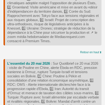
climatiques adoptée malgré l’opposition de plusieurs États,
2️⃣ Groenland: Visite américaine et mise en avant du «désir
d’indépendance» du territoire danois, 3️⃣ Corée du Sud:
Rapprochement avec Tokyo face aux tensions régionales et
aux risques globaux, 4️⃣ Israël: Projet de conscription des
ultra‑orthodoxes, risque de législatives anticipées à la
Knesset, 5️⃣ Ukraine: Drones; stratégie de réduction de la
dépendance à la Chine pour sécuriser la production et 📌 le
zoom média hebdomadaire de Mediasrequest.com
consacré à Premium Times.
Retour en haut ⬆️
L'essentiel du 20 mai 2026
: Sur Quotibrief ce 20 mai 2026
: visite de Poutine en Chine, alerte Ebola en RDC, pression
iranienne à Ormuz, rupture Turquie‑Israël et tensions
sociales en Bolivie. 1️⃣ Chine: Poutine à Pékin et
consolidation d’une relation économique asymétrique, 2️⃣
RDC: OMS - Alerte internationale déclenchée face à la
progression rapide d’Ebola, 3️⃣ Iran: Autorité du transit
d’Ormuz et menace de taxation des câbles sous‑marins, 4️⃣
Turquie: Rupture avec Israël alimentée par escalade verbale
et rivalités régionales, 5️⃣ Bolivie: Mandat d’arrêt contre un