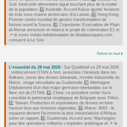
Sud: Insécurité alimentaire aiguë touchant plus de la moitié
de la population, 3️⃣ Australie: Accord Aukus ajusté: livraison
de trois sous‑marins américains d’occasion, 4️⃣ Hong Kong:
Premier centre mondial de gestion transfrontalière de
fortune avant la Suisse, 5️⃣ Cisjordanie: Evacuation de Khan
al‑Ahmar annoncée et relance le projet de colonisation E1 et
📌 le zoom média hebdomadaire de Mediasrequest.com
consacré à Le Soir.
Retour en haut ⬆️
L'essentiel du 29 mai 2026
: Sur Quotibrief ce 29 mai 2026
: renforcement OTAN à l’est, avancées chinoises dans les
Balkans, essor des drones taïwanais, montée industrielle du
Maroc, virage sécuritaire au Guatemala. 1️⃣ Allemagne:
Déploiement d’un état-major germano-néerlandais sur le
flanc est de l’OTAN, 2️⃣ Chine: Le président serbe Vucic
consolide le partenariat stratégique de Belgrade avec Pékin,
3️⃣ Taïwan: Production et exportations de drones en forte
hausse face aux tensions régionales, 4️⃣ Maroc: BAD - le
royaume devient l’économie la plus industrialisée d’Afrique
selon un rapport, 5️⃣ Guatemala: Accord avec Washington
pour des opérations militaires conjointes antidrogue et 📌 le