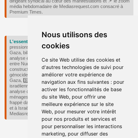
dirigeant syndical au cœur des manifestations et 📌 le zoom
média hebdomadaire de Mediasrequest.com consacré à
Premium Times.
Retour en haut ⬆️
Nous utilisons des
L'essentiel du 19 mai 2026
: Quotibrief du 19 mai 2026 :
cookies
pressions américaines au Groenland, alertes de l’ONU sur
Gaza, bilan des frappes au Liban, frappes iraniennes,
analyse énergie‑UE. 1️⃣ Groenland: première rencontre
Ce site Web utilise des cookies et
entre Nuuk et l’émissaire de Donald Trump jugée
d'autres technologies de suivi pour
constructive, 2️⃣ Israël: l’ONU alerte sur risques de
améliorer votre expérience de
génocide et évoque des signes de nettoyage ethnique à
Gaza, 3️⃣ Liban: plus de 3 000 victimes après les frappes
navigation aux fins suivantes :
pour
israéliennes depuis le 2 mars, selon Beyrouth, 4️⃣ UE: une
activer les fonctionnalités de base
analyse chiffre les gains de l’électrification pour protéger les
du site Web
,
pour offrir une
ménages des chocs fossiles, 5️⃣ Iran: Téhéran affirme avoir
frappé dans l’ouest du pays des groupes liés aux États‑Unis
meilleure expérience sur le site
et à Israël et 📌 le zoom média hebdomadaire de
Web
,
pour mesurer votre intérêt
Mediasrequest.com consacré à Premium Times.
pour nos produits et services et
pour personnaliser les interactions
Retour en haut ⬆️
marketing
,
pour diffuser des