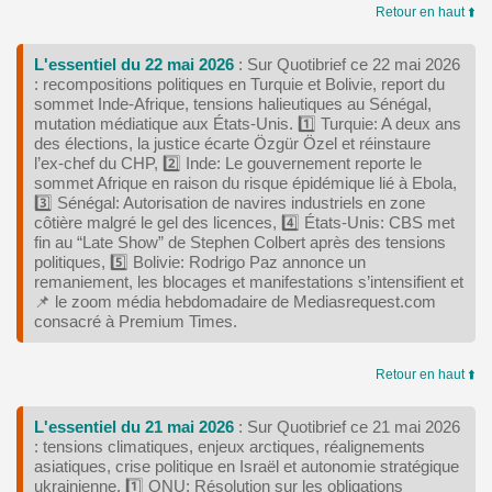
Retour en haut ⬆️
L'essentiel du 22 mai 2026
: Sur Quotibrief ce 22 mai 2026
: recompositions politiques en Turquie et Bolivie, report du
sommet Inde‑Afrique, tensions halieutiques au Sénégal,
mutation médiatique aux États‑Unis. 1️⃣ Turquie: A deux ans
des élections, la justice écarte Özgür Özel et réinstaure
l’ex‑chef du CHP, 2️⃣ Inde: Le gouvernement reporte le
sommet Afrique en raison du risque épidémique lié à Ebola,
3️⃣ Sénégal: Autorisation de navires industriels en zone
côtière malgré le gel des licences, 4️⃣ États-Unis: CBS met
fin au “Late Show” de Stephen Colbert après des tensions
politiques, 5️⃣ Bolivie: Rodrigo Paz annonce un
remaniement, les blocages et manifestations s’intensifient et
📌 le zoom média hebdomadaire de Mediasrequest.com
consacré à Premium Times.
Retour en haut ⬆️
L'essentiel du 21 mai 2026
: Sur Quotibrief ce 21 mai 2026
: tensions climatiques, enjeux arctiques, réalignements
asiatiques, crise politique en Israël et autonomie stratégique
ukrainienne. 1️⃣ ONU: Résolution sur les obligations